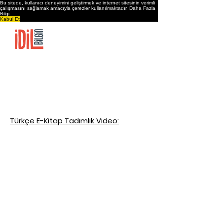
Bu sitede, kullanıcı deneyimini geliştirmek ve internet sitesinin verimli
çalışmasını sağlamak amacıyla çerezler kullanılmaktadır.
Daha Fazla
Bilgi
Kabul Et
Ana Sayfa
İdil Bilgin’in Hikayesi
Çalışmalar
Dükkan
İletişim
Türkçe E-Kitap Tadımlık Video: