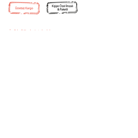
Kişiye Özel İmzalı
Ücretsiz Kargo
& Paketli
İndirimli T
oplu Satışlar için:
info@idilbilgin.com
Ayvalık Anadolu
Uygarlıkları Sergisi
Müze Kiti