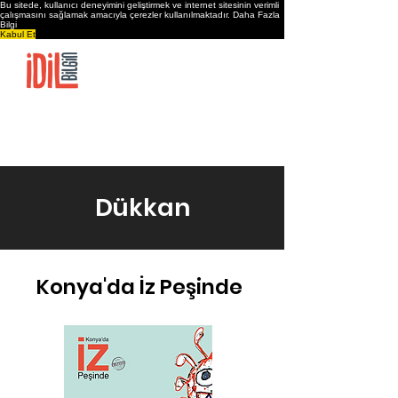
Bu sitede, kullanıcı deneyimini geliştirmek ve internet sitesinin verimli
çalışmasını sağlamak amacıyla çerezler kullanılmaktadır.
Daha Fazla
Bilgi
Kabul Et
Ana Sayfa
İdil Bilgin’in Hikayesi
Çalışmalar
Dükkan
İletişim
Dükkan
Konya'da İz Peşinde