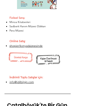
Fiziksel Satış:
Minoa Kitabevleri
Sadberk Hanım Müzesi Dükkan
Pera Müzesi
Online Satış:
shopier/konyadaizpesinde
Ücretsiz Kargo
Kişiye Özel İmzalı
& Paketli
İndirimli T
oplu Satışlar için:
info@idilbilgin.com
Çatalhöyük'te Bir Gün