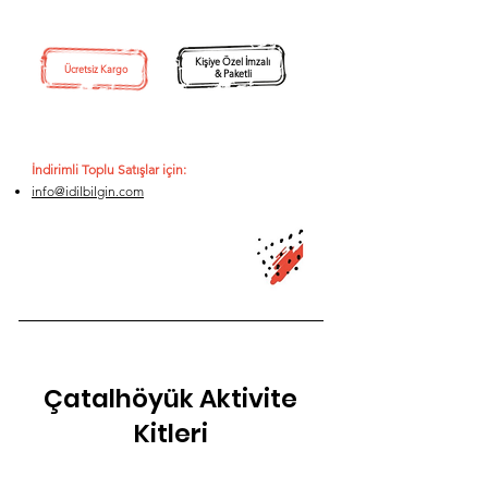
Kişiye Özel İmzalı
Ücretsiz Kargo
& Paketli
İndirimli T
oplu Satışlar için:
info@idilbilgin.com
Çatalhöyük Aktivite
Kitleri