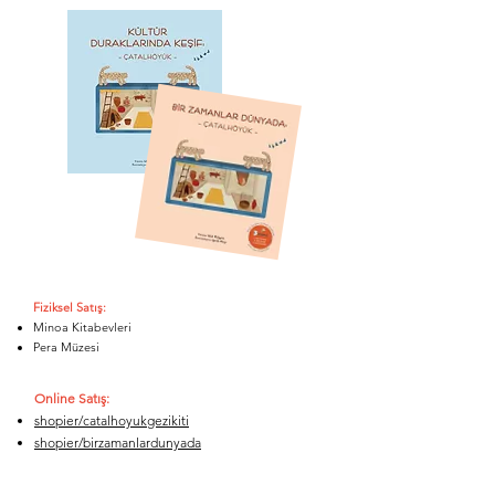
Fiziksel Satış:
Minoa Kitabevleri
Pera Müzesi
Online Satış:
shopier/catalhoyukgezikiti
shopier/birzamanlardunyada