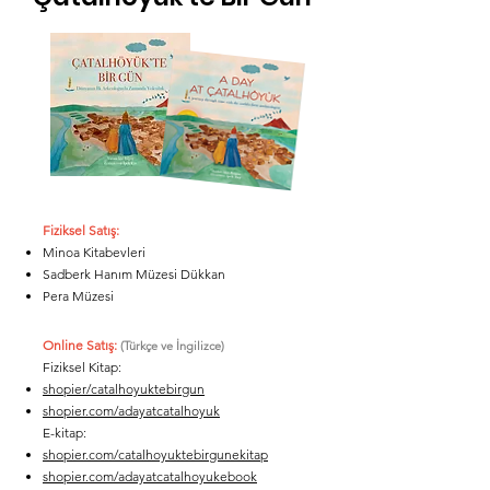
Fiziksel Satış:
Minoa Kitabevleri
Sadberk Hanım Müzesi Dükkan
Pera Müzesi
Online Satış:
(Türkçe ve İngilizce)
Fiziksel Kitap:
shopier/catalhoyuktebirgun
shopier.com/adayatcatalhoyuk
E-kitap:
shopier.com/catalhoyuktebirgunekitap
shopier.com/adayatcatalhoyukebook